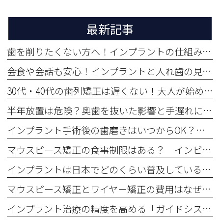
最新記事
歯を削りたくない方へ！インプラントの仕組みと他治療との違い
会食や会話も安心！インプラントと入れ歯の見た目・噛む力を徹底比較
30代・40代の歯列矯正は遅くない！大人が始める3つのメリット
半年放置は危険？奥歯を抜いた影響と手遅れになる前の3つの治療法
インプラント手術後の歯磨きはいつからOK？ 正しい歯磨きの仕方と注意点
マウスピース矯正の食事制限はある？ インビザラインをつけたまま食べるとどうなる？
インプラントは日本でどのくらい普及している？ 海外での割合は？
マウスピース矯正とワイヤー矯正の費用はなぜ高い？ 値段が高くなる理由
インプラント治療の精度を高める「ガイドシステム」とは？ 仕組みとメリットを紹介