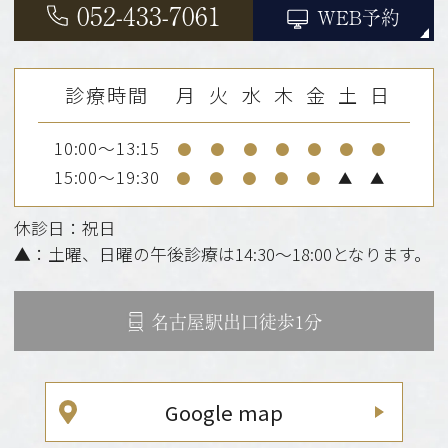
052-433-7061
WEB予約
診療時間
月
火
水
木
金
土
日
10:00～13:15
●
●
●
●
●
●
●
15:00～19:30
●
●
●
●
●
▲
▲
休診日：祝日
▲：土曜、日曜の午後診療は14:30～18:00となります。
名古屋駅出口徒歩1分
Google map