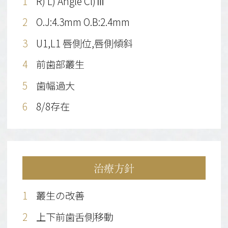
R) L) Angle Cl)Ⅲ
O.J:4.3mm O.B:2.4mm
U1,L1 唇側位,唇側傾斜
前歯部叢生
歯幅過大
8/8存在
治療方針
叢生の改善
上下前歯舌側移動