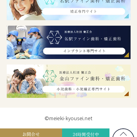
©meieki-kyousei.net