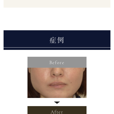
症例
Before
After