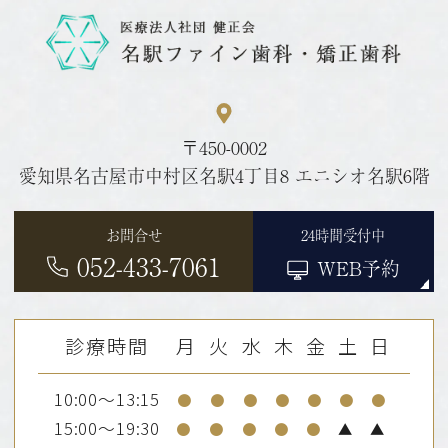
〒450-0002
愛知県名古屋市中村区名駅4丁目8 エニシオ名駅6階
24時間受付中
お問合せ
052-433-7061
WEB予約
診療時間
月
火
水
木
金
土
日
10:00～13:15
●
●
●
●
●
●
●
15:00～19:30
●
●
●
●
●
▲
▲