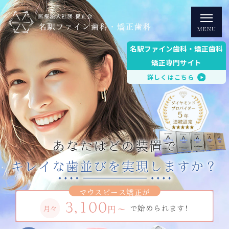
名駅ファイン歯科・矯正歯科
矯正専門サイト
詳しくはこちら
専門医師によるチーム医療と
豊富なメニューで輝く
素敵な笑顔を設計
キレイな歯並びを実現しますか？
Team medical care by specialized doctors
3,100
で始められます!
月々
円～