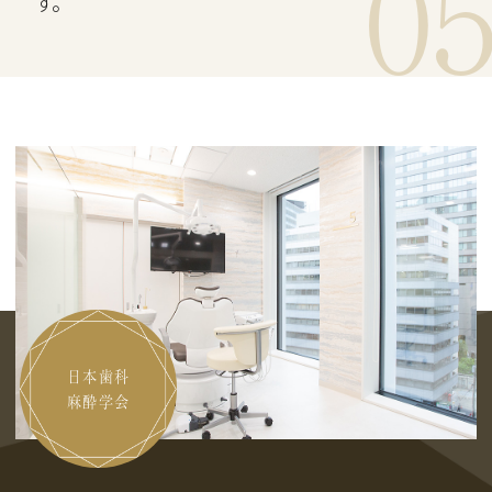
0
す。
日本歯科
麻酔学会