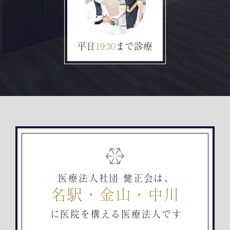
平日
19:30
まで診療
医療法人社団 健正会は、
名駅・金山・中川
に医院を構える医療法人です