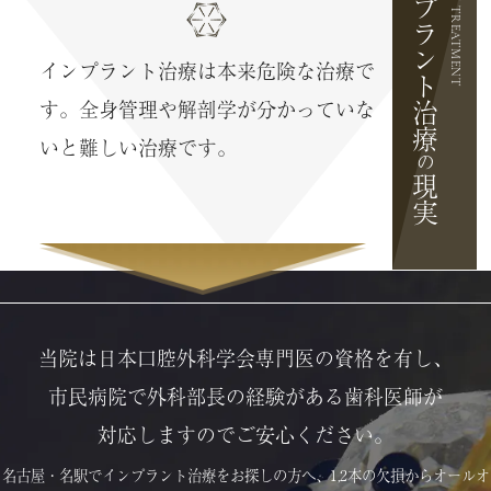
インプラント治療
IMPLANT TREATMENT
インプラント治療は本来危険な治療で
す。
全身管理や解剖学が分かっていな
いと難しい治療です。
の
現実
当院は日本口腔外科学会専門医の資格を有し、
市民病院で外科部長の経験がある歯科医師が
対応しますのでご安心ください。
名古屋・名駅でインプラント治療をお探しの方へ、1,2本の欠損からオールオ