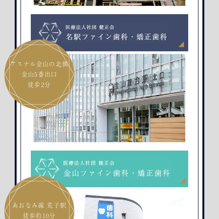
アスナル金山の北側
金山5番出口
徒歩2分
あおなみ線 荒子駅
徒歩約10分