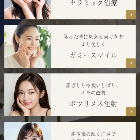
セラミック治療
笑った時に見える
歯ぐきを
より美しく
ガミースマイル
歯ぎしりや食いしばり、
エラの改善
ボツリヌス注射
歯本来の輝く白さで